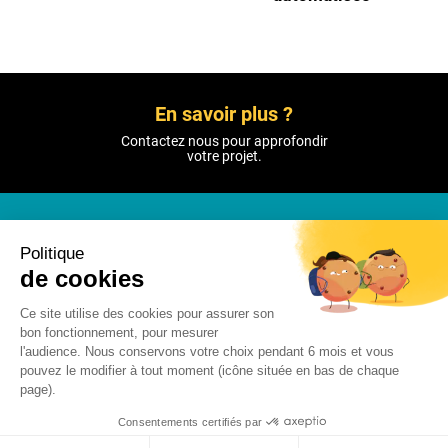
En savoir plus ?
Contactez nous pour approfondir
votre projet.
CONTACTEZ-NOUS
Politique
de cookies
Ce site utilise des cookies pour assurer son
bon fonctionnement, pour mesurer
l'audience. Nous conservons votre choix pendant 6 mois et vous
© 2021 Chronos
pouvez le modifier à tout moment (icône située en bas de chaque
Mentions légales
page).
Plan du site
Consentements certifiés par
Politique de confidentialité