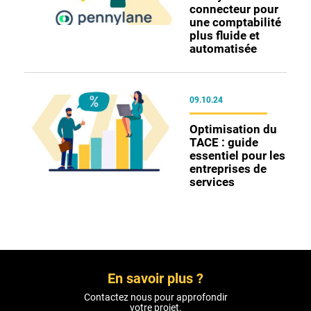
connecteur pour
une comptabilité
plus fluide et
automatisée
09.10.24
Optimisation du
TACE : guide
essentiel pour les
entreprises de
services
En savoir plus ?
Contactez nous pour approfondir
votre projet.